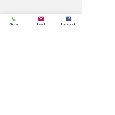
Phone
Email
Facebook
コメント
2025
2025
コメントを追加…
エアロスポーツきたみ
info@mysite.com