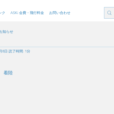
ンク
ASKi 会費・飛行料金
お問い合わせ
お知らせ
1月8日
読了時間: 1分
　着陸