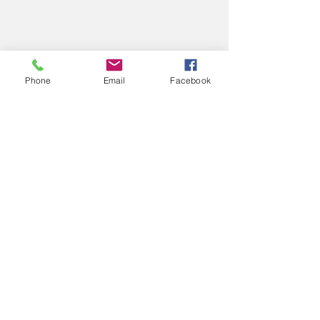
Phone
Email
Facebook
コメント
2025
2025
コメントを追加…
エアロスポーツきたみ
info@mysite.com