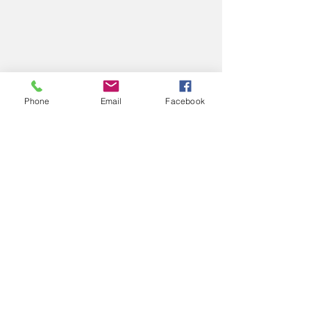
Phone
Email
Facebook
コメント
2025
2025
コメントを追加…
エアロスポーツきたみ