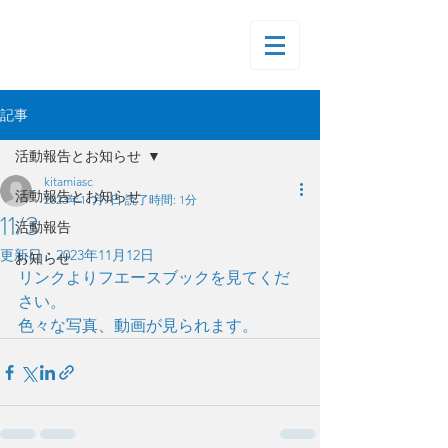
記事
活動報告とお知らせ
kitamiasc
活動報告とお知らせ
2023年11月7日
読了時間: 1分
11/3
活動報告
更新日：
2023年11月12日
お知らせ
リンクよりフエースブックを見てくだ
さい。
色々な写真、動画が見られます。