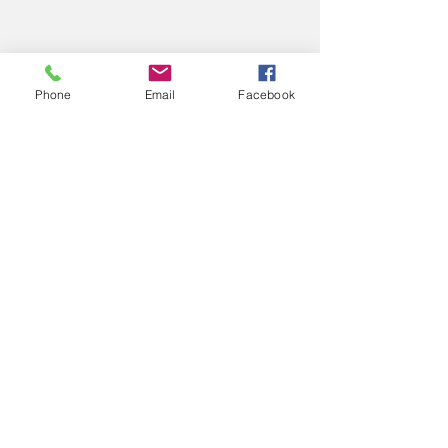
Phone
Email
Facebook
コメント
2025
2025
コメントを追加…
エアロスポーツきたみ
info@mysite.com