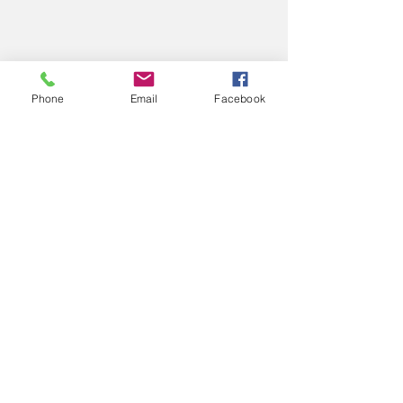
Phone
Email
Facebook
コメント
11/26
11/
コメントを追加…
エアロスポーツきたみ
info@mysite.com