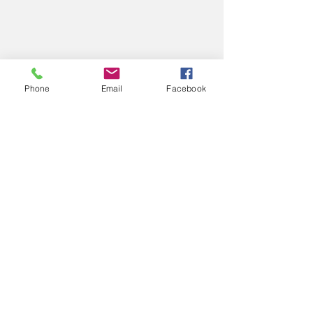
Phone
Email
Facebook
コメント
11/26
11/26
コメントを追加…
エアロスポーツきたみ