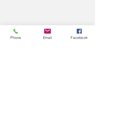
Phone
Email
Facebook
コメント
11/
11/26
コメントを追加…
エアロスポーツきたみ