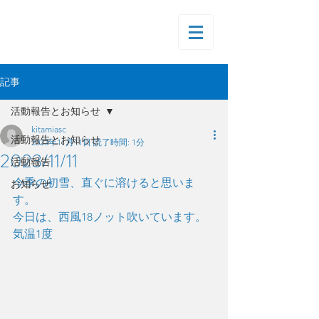
記事
活動報告とお知らせ
kitamiasc
活動報告とお知らせ
2023年11月11日
読了時間: 1分
2023/11/11
活動報告
今季の初雪、直ぐに溶けると思いま
お知らせ
す。
今日は、西風18ノット吹いています。
気温1度