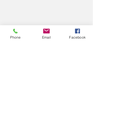
Phone
Email
Facebook
コメント
2025
2025
コメントを追加…
エアロスポーツきたみ