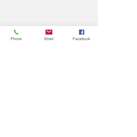
Phone
Email
Facebook
コメント
11/26
11/
コメントを追加…
エアロスポーツきたみ