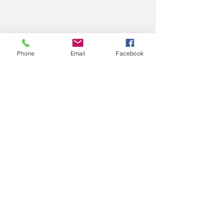
Phone
Email
Facebook
コメント
11/26
11/
コメントを追加…
エアロスポーツきたみ
info@mysite.com