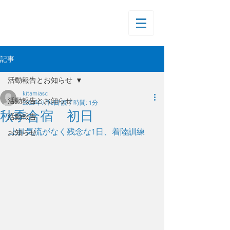
記事
活動報告とお知らせ
kitamiasc
活動報告とお知らせ
2023年9月6日
読了時間: 1分
秋季合宿 初日
活動報告
上昇気流がなく残念な1日、着陸訓練
お知らせ