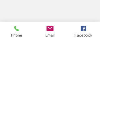
Phone
Email
Facebook
コメント
2025
2025
コメントを追加…
エアロスポーツきたみ
info@mysite.com