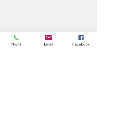
Phone
Email
Facebook
コメント
2025
2025
コメントを追加…
エアロスポーツきたみ