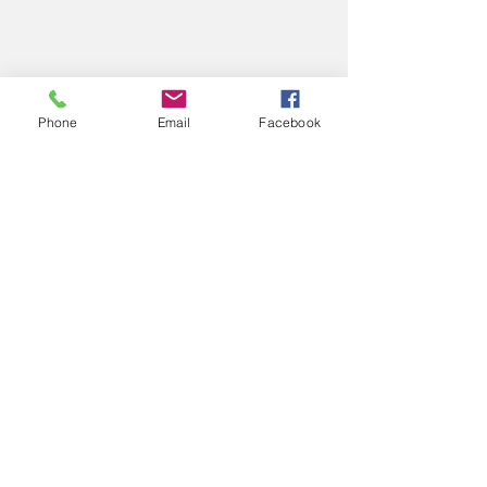
Phone
Email
Facebook
コメント
2025
2025
コメントを追加…
エアロスポーツきたみ
info@mysite.com