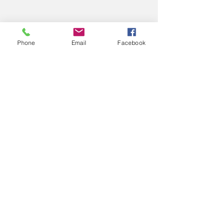
Phone
Email
Facebook
コメント
2025
2025
コメントを追加…
エアロスポーツきたみ
info@mysite.com
©2022 エアロスポーツきたみ。Wix.com で作成されま