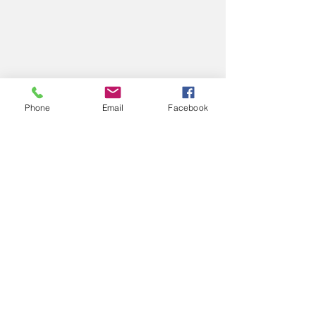
Phone
Email
Facebook
コメント
11/26
11/
コメントを追加…
エアロスポーツきたみ