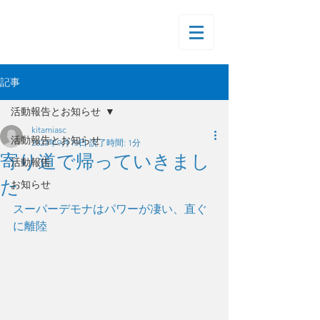
記事
活動報告とお知らせ
kitamiasc
活動報告とお知らせ
2023年9月10日
読了時間: 1分
寄り道で帰っていきまし
活動報告
た
お知らせ
スーパーデモナはパワーが凄い、直ぐ
に離陸