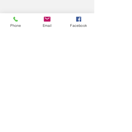
Phone
Email
Facebook
コメント
2025
2025
コメントを追加…
エアロスポーツきたみ
info@mysite.com
©2022 エアロスポーツきたみ。Wix.com で作成されま